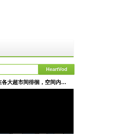
HeartVod : [MULTI SUB]末世动画【末世天灾，我提前打造钛合金避难所】吴凡开始在各大超市间徘徊，空间内的物资逐渐填满，可这些远远不够！ #沙雕轻漫 #SDQM