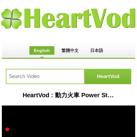
English
繁體中文
日本語
HeartVod : 動力火車 Power Station [ 背叛情歌 Betrayal Love Song ] Official Music Video