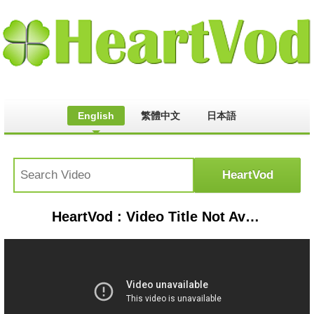
English
繁體中文
日本語
HeartVod : Video Title Not Available