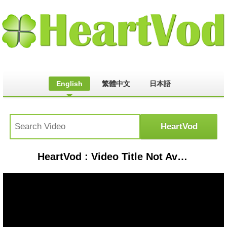
English
繁體中文
日本語
HeartVod : Video Title Not Available