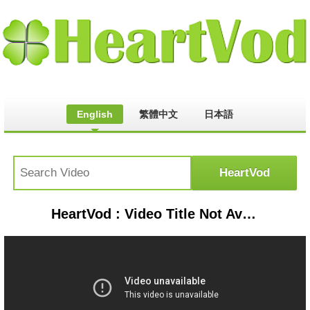
English
繁體中文
日本語
HeartVod : Video Title Not Available