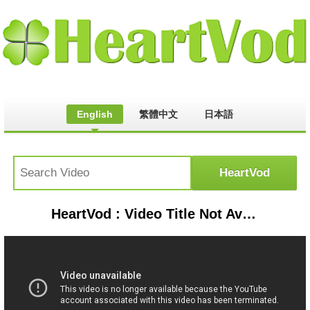
English
繁體中文
日本語
HeartVod : Video Title Not Available