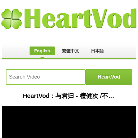
English
繁體中文
日本語
HeartVod : 与君归 - 檀健次 /不才【影视剧《很想很想你 Love Me, Love My Voice》情感主题曲】「相伴共朝夕 伶仃在山河天涯 霜白额前发 放眼望人间何以为家」【動態拼音歌詞】♪