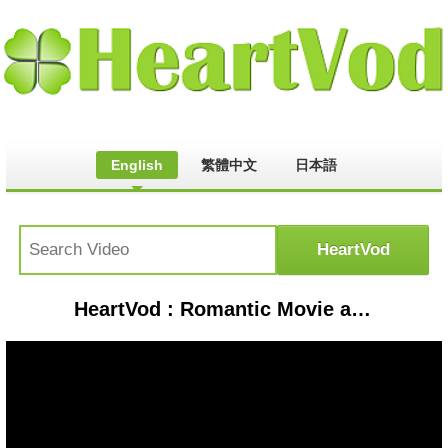
English
繁體中文
日本語
HeartVod : Romantic Movie and TV Kisses