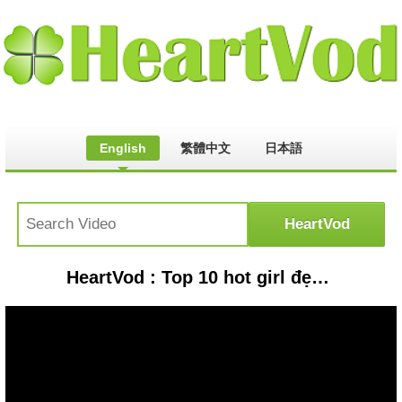
English
繁體中文
日本語
HeartVod : Top 10 hot girl đẹp nhất Việt Nam 2015