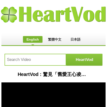
English
繁體中文
日本語
HeartVod : 驚見「舊愛王心凌」！姚元浩真實反應曝光 陳漢典喊：怎麼錄嘛｜三立新聞網 SETN.com