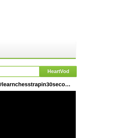
HeartVod : ♟QUEEN pawn opening trap #chess game #queennsac #checkmate #learnchesstrapin30seconds 🖤♟🖤