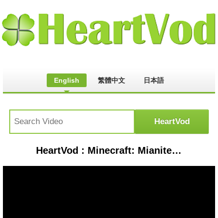
English
繁體中文
日本語
HeartVod : Minecraft: Mianite: INTRODUCING KE$HA! [S2:E4]