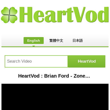
English
繁體中文
日本語
HeartVod : Brian Ford - Zones - NG-Conf 2014