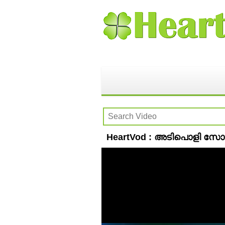
HeartVod : അടിപൊളി സോങ്ങ