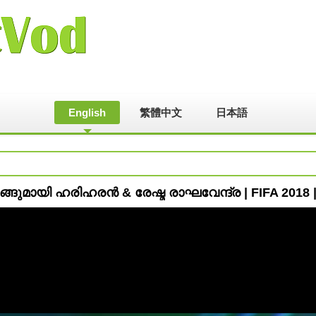
English
繁體中文
日本語
ുമായി ഹരിഹരൻ & രേഷ്മ രാഘവേന്ദ്ര | FIFA 2018 | V