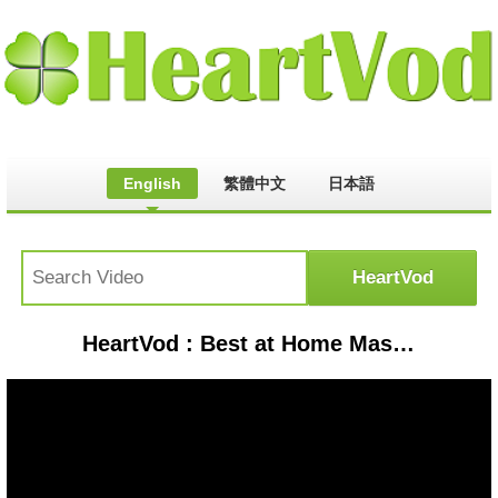
English
繁體中文
日本語
HeartVod : Best at Home Massage Therapy Tips