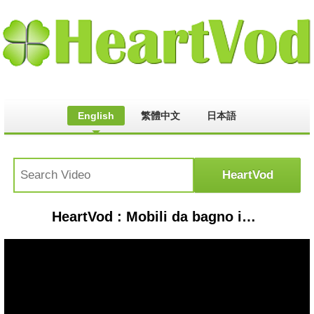
English
繁體中文
日本語
HeartVod : Mobili da bagno in stile classico - Lineatre