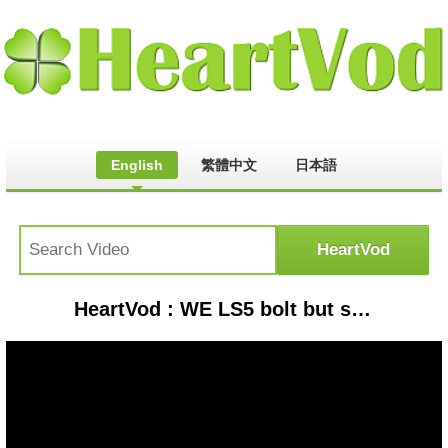
English
繁體中文
日本語
HeartVod : WE LS5 bolt but screws packaging machine,Упаковочная машина для винтов,нтов Машина для упаковки