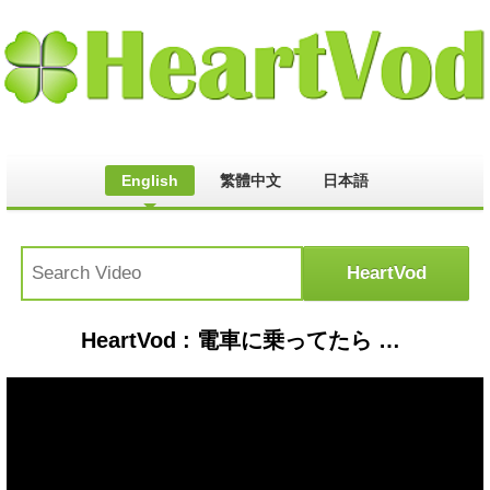
English
繁體中文
日本語
HeartVod : 電車に乗ってたら kindness in Tokyo #shorts