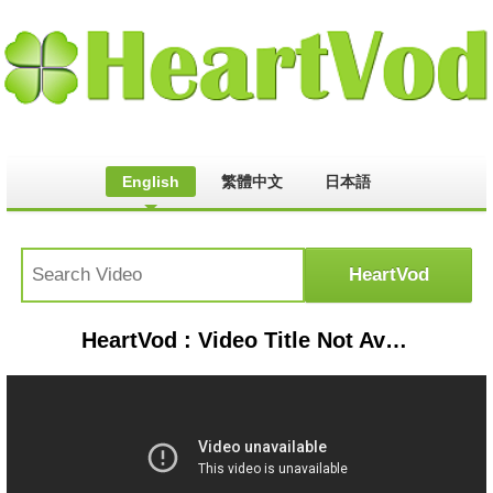
English
繁體中文
日本語
HeartVod : Video Title Not Available