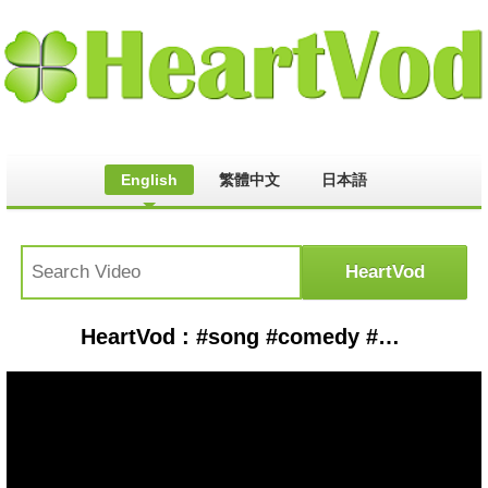
English
繁體中文
日本語
HeartVod : #song #comedy #shivmandirakhadakarala #funny কত পাইলাম না