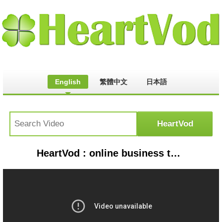
English
繁體中文
日本語
HeartVod : online business tools