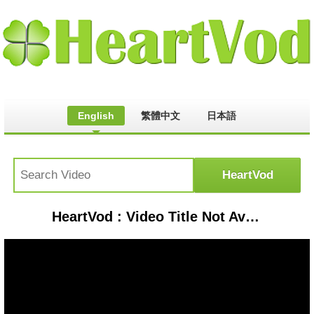
English
繁體中文
日本語
HeartVod : Video Title Not Available