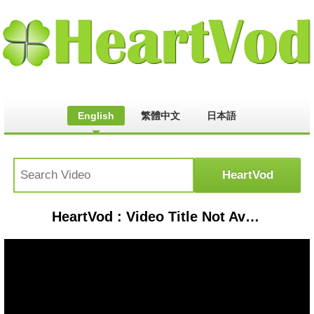
English
繁體中文
日本語
HeartVod : Video Title Not Available