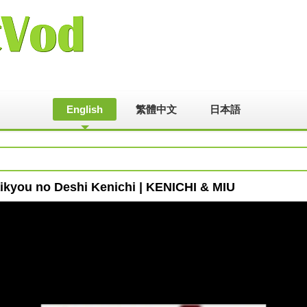
English
繁體中文
日本語
ikyou no Deshi Kenichi | KENICHI & MIU