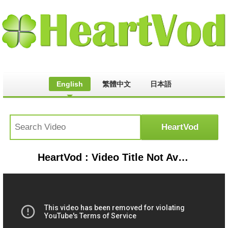
English
繁體中文
日本語
HeartVod : Video Title Not Available