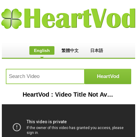
English
繁體中文
日本語
HeartVod : Video Title Not Available